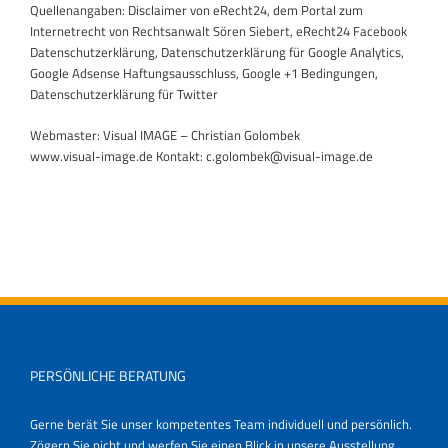
Quellenangaben: Disclaimer von eRecht24, dem Portal zum
Internetrecht von Rechtsanwalt Sören Siebert, eRecht24 Facebook
Datenschutzerklärung, Datenschutzerklärung für Google Analytics,
Google Adsense Haftungsausschluss, Google +1 Bedingungen,
Datenschutzerklärung für Twitter
Webmaster: Visual IMAGE – Christian Golombek
www.visual-image.de Kontakt: c.golombek@visual-image.de
PERSÖNLICHE BERATUNG
Gerne berät Sie unser kompetentes Team individuell und persönlich.
Zögern Sie nicht und werfen Sie einen Blick in unsere Ausstellung