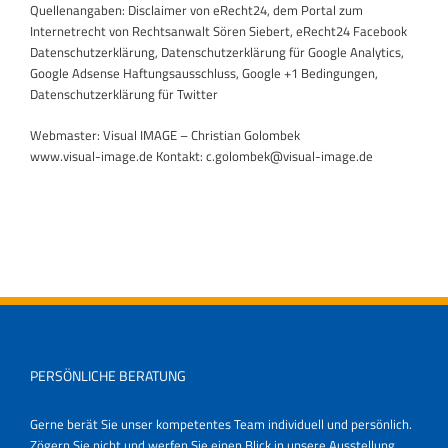
Quellenangaben: Disclaimer von eRecht24, dem Portal zum
Internetrecht von Rechtsanwalt Sören Siebert, eRecht24 Facebook
Datenschutzerklärung, Datenschutzerklärung für Google Analytics,
Google Adsense Haftungsausschluss, Google +1 Bedingungen,
Datenschutzerklärung für Twitter
Webmaster: Visual IMAGE – Christian Golombek
www.visual-image.de Kontakt: c.golombek@visual-image.de
PERSÖNLICHE BERATUNG
Gerne berät Sie unser kompetentes Team individuell und persönlich.
Zögern Sie nicht und werfen Sie einen Blick in unsere Ausstellung